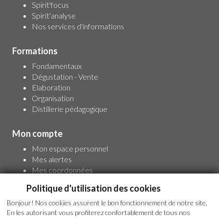
Spirit'focus
Spirit'analyse
Nos services d'informations
Formations
Fondamentaux
Dégustation - Vente
Elaboration
Organisation
Distillerie pédagogique
Mon compte
Mon espace personnel
Mes alertes
Mes coordonnées
Pour un accès complet à l'information,
Politique d'utilisation des cookies
inscrivez-vous
Bonjour! Nos cookies assurent le bon fonctionnement de notre site.
En les autorisant vous profiterez confortablement de tous nos