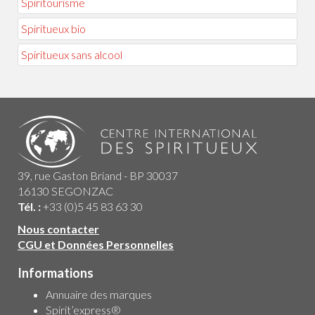
Spiritourisme
Spiritueux bio
Spiritueux sans alcool
39, rue Gaston Briand - BP 30037
16130 SEGONZAC
Tél. :
+33 (0)5 45 83 63 30
Nous contacter
CGU et Données Personnelles
Informations
Annuaire des marques
Spirit’express®