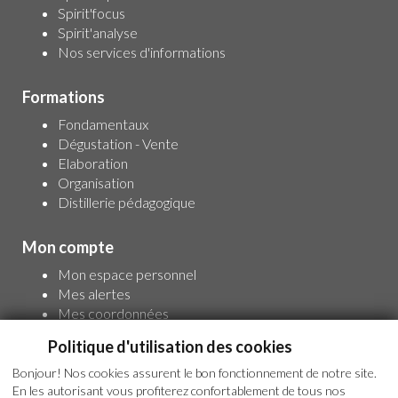
Spirit'focus
Spirit'analyse
Nos services d'informations
Formations
Fondamentaux
Dégustation - Vente
Elaboration
Organisation
Distillerie pédagogique
Mon compte
Mon espace personnel
Mes alertes
Mes coordonnées
Pour un accès complet à l'information,
Politique d'utilisation des cookies
inscrivez-vous
Bonjour! Nos cookies assurent le bon fonctionnement de notre site.
En les autorisant vous profiterez confortablement de tous nos